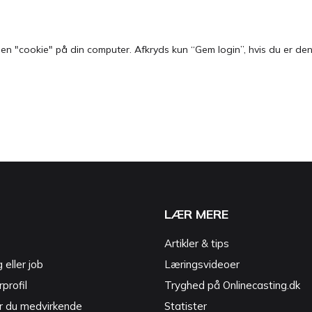
 "cookie" på din computer. Afkryds kun “Gem login”, hvis du er den e
LÆR MERE
Artikler & tips
g eller job
Læringsvideoer
profil
Tryghed på Onlinecasting.dk
r du medvirkende
Statister