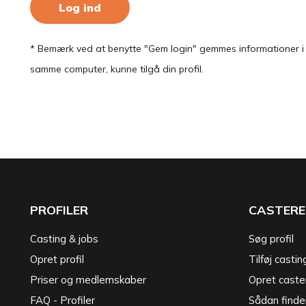
Log ind
* Bemærk ved at benytte "Gem login" gemmes informationer i en
samme computer, kunne tilgå din profil.
PROFILER
CASTERE
Casting & jobs
Søg profil
Opret profil
Tilføj castin
Priser og medlemskaber
Opret caster
FAQ - Profiler
Sådan finde