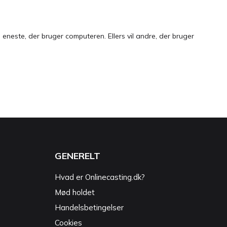
neste, der bruger computeren. Ellers vil andre, der bruger
GENERELT
Hvad er Onlinecasting.dk?
Mød holdet
Handelsbetingelser
Cookies