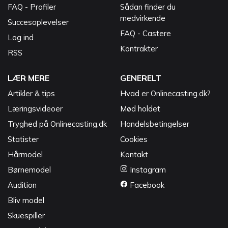
FAQ - Profiler
Sådan finder du
medvirkende
Succesoplevelser
FAQ - Castere
Log ind
Kontrakter
RSS
LÆR MERE
GENERELT
Artikler & tips
Hvad er Onlinecasting.dk?
Læringsvideoer
Mød holdet
Tryghed på Onlinecasting.dk
Handelsbetingelser
Statister
Cookies
Hårmodel
Kontakt
Børnemodel
Instagram
Audition
Facebook
Bliv model
Skuespiller