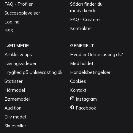
FAQ - Profiler
Sådan finder du
medvirkende
Succesoplevelser
FAQ - Castere
Log ind
Kontrakter
RSS
LÆR MERE
GENERELT
Artikler & tips
Hvad er Onlinecasting.dk?
Læringsvideoer
Mød holdet
Tryghed på Onlinecasting.dk
Handelsbetingelser
Statister
Cookies
Hårmodel
Kontakt
Børnemodel
Instagram
Audition
Facebook
Bliv model
Skuespiller