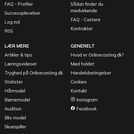
FAQ - Profiler
Sådan finder du
medvirkende
Succesoplevelser
FAQ - Castere
Log ind
Kontrakter
RSS
LÆR MERE
GENERELT
Artikler & tips
Hvad er Onlinecasting.dk?
Læringsvideoer
Mød holdet
Tryghed på Onlinecasting.dk
Handelsbetingelser
Statister
Cookies
Hårmodel
Kontakt
Børnemodel
Instagram
Audition
Facebook
Bliv model
Skuespiller