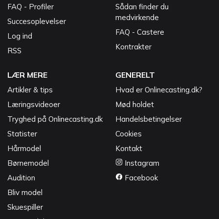
FAQ - Profiler
Sådan finder du
medvirkende
Succesoplevelser
FAQ - Castere
Log ind
Kontrakter
RSS
LÆR MERE
GENERELT
Artikler & tips
Hvad er Onlinecasting.dk?
Læringsvideoer
Mød holdet
Tryghed på Onlinecasting.dk
Handelsbetingelser
Statister
Cookies
Hårmodel
Kontakt
Børnemodel
Instagram
Audition
Facebook
Bliv model
Skuespiller