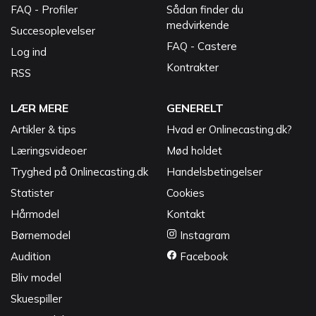
FAQ - Profiler
Sådan finder du
medvirkende
Succesoplevelser
FAQ - Castere
Log ind
Kontrakter
RSS
LÆR MERE
GENERELT
Artikler & tips
Hvad er Onlinecasting.dk?
Læringsvideoer
Mød holdet
Tryghed på Onlinecasting.dk
Handelsbetingelser
Statister
Cookies
Hårmodel
Kontakt
Børnemodel
Instagram
Audition
Facebook
Bliv model
Skuespiller