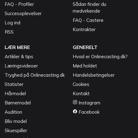
FAQ - Profiler
Sådan finder du
medvirkende
Succesoplevelser
FAQ - Castere
Log ind
Kontrakter
RSS
LÆR MERE
GENERELT
Artikler & tips
Hvad er Onlinecasting.dk?
Læringsvideoer
Mød holdet
Tryghed på Onlinecasting.dk
Handelsbetingelser
Statister
Cookies
Hårmodel
Kontakt
Børnemodel
Instagram
Audition
Facebook
Bliv model
Skuespiller