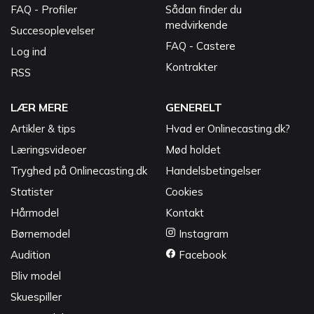
FAQ - Profiler
Sådan finder du
medvirkende
Succesoplevelser
FAQ - Castere
Log ind
Kontrakter
RSS
LÆR MERE
GENERELT
Artikler & tips
Hvad er Onlinecasting.dk?
Læringsvideoer
Mød holdet
Tryghed på Onlinecasting.dk
Handelsbetingelser
Statister
Cookies
Hårmodel
Kontakt
Børnemodel
Instagram
Audition
Facebook
Bliv model
Skuespiller