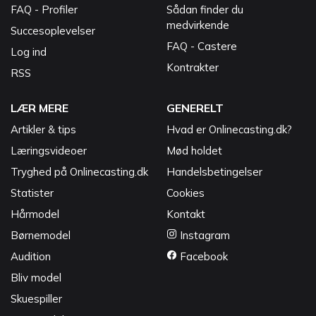
FAQ - Profiler
Sådan finder du
medvirkende
Succesoplevelser
FAQ - Castere
Log ind
Kontrakter
RSS
LÆR MERE
GENERELT
Artikler & tips
Hvad er Onlinecasting.dk?
Læringsvideoer
Mød holdet
Tryghed på Onlinecasting.dk
Handelsbetingelser
Statister
Cookies
Hårmodel
Kontakt
Børnemodel
Instagram
Audition
Facebook
Bliv model
Skuespiller