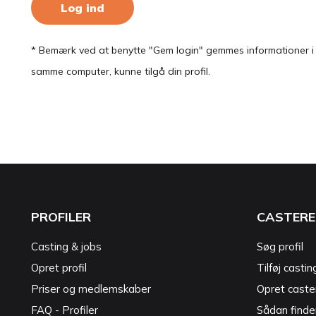
Log ind
* Bemærk ved at benytte "Gem login" gemmes informationer i en
samme computer, kunne tilgå din profil.
PROFILER
CASTERE
Casting & jobs
Søg profil
Opret profil
Tilføj castin
Priser og medlemskaber
Opret caster
FAQ - Profiler
Sådan finde