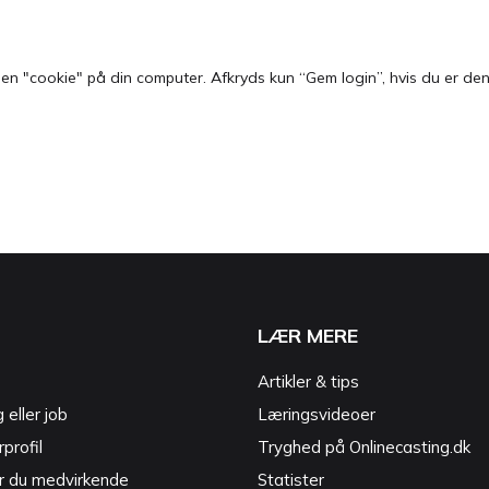
 "cookie" på din computer. Afkryds kun “Gem login”, hvis du er den e
LÆR MERE
Artikler & tips
g eller job
Læringsvideoer
profil
Tryghed på Onlinecasting.dk
r du medvirkende
Statister