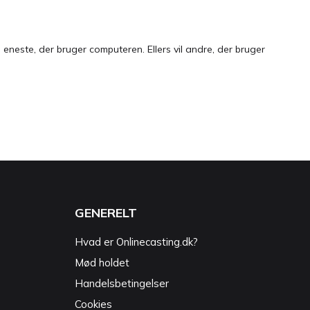
neste, der bruger computeren. Ellers vil andre, der bruger
GENERELT
Hvad er Onlinecasting.dk?
Mød holdet
Handelsbetingelser
Cookies