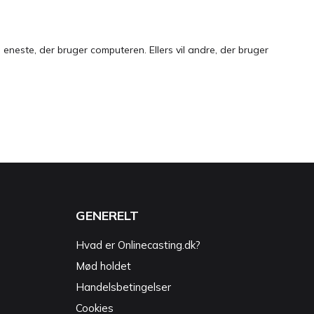
neste, der bruger computeren. Ellers vil andre, der bruger
GENERELT
Hvad er Onlinecasting.dk?
Mød holdet
Handelsbetingelser
Cookies