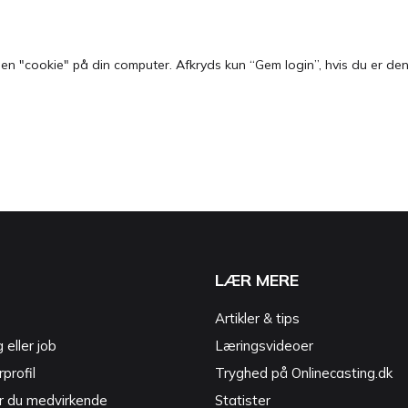
 "cookie" på din computer. Afkryds kun “Gem login”, hvis du er den e
LÆR MERE
Artikler & tips
g eller job
Læringsvideoer
profil
Tryghed på Onlinecasting.dk
r du medvirkende
Statister