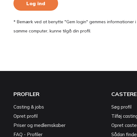
Log ind
* Bemærk ved at benytte "Gem login" gemmes informationer i en
samme computer, kunne tilgå din profil.
PROFILER
CASTERE
Casting & jobs
Søg profil
Opret profil
Tilføj castin
Priser og medlemskaber
Opret caster
FAQ - Profiler
Sådan finde