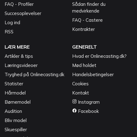
FAQ - Profiler
Sådan finder du
medvirkende
Succesoplevelser
FAQ - Castere
Log ind
Kontrakter
RSS
LÆR MERE
GENERELT
Artikler & tips
Hvad er Onlinecasting.dk?
Læringsvideoer
Mød holdet
Tryghed på Onlinecasting.dk
Handelsbetingelser
Statister
Cookies
Hårmodel
Kontakt
Børnemodel
Instagram
Audition
Facebook
Bliv model
Skuespiller