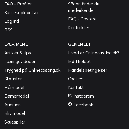
FAQ - Profiler
Sådan finder du
medvirkende
Succesoplevelser
FAQ - Castere
Log ind
Kontrakter
RSS
LÆR MERE
GENERELT
Artikler & tips
Hvad er Onlinecasting.dk?
Læringsvideoer
Mød holdet
Tryghed på Onlinecasting.dk
Handelsbetingelser
Statister
Cookies
Hårmodel
Kontakt
Børnemodel
Instagram
Audition
Facebook
Bliv model
Skuespiller