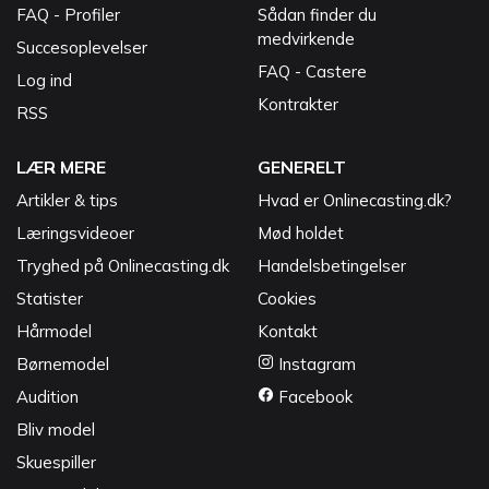
FAQ - Profiler
Sådan finder du
medvirkende
Succesoplevelser
FAQ - Castere
Log ind
Kontrakter
RSS
LÆR MERE
GENERELT
Artikler & tips
Hvad er Onlinecasting.dk?
Læringsvideoer
Mød holdet
Tryghed på Onlinecasting.dk
Handelsbetingelser
Statister
Cookies
Hårmodel
Kontakt
Børnemodel
Instagram
Audition
Facebook
Bliv model
Skuespiller