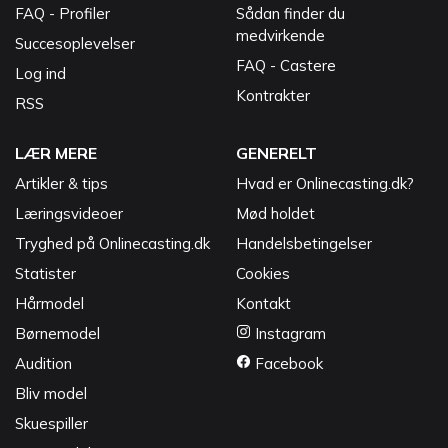
FAQ - Profiler
Sådan finder du
medvirkende
Succesoplevelser
FAQ - Castere
Log ind
Kontrakter
RSS
LÆR MERE
GENERELT
Artikler & tips
Hvad er Onlinecasting.dk?
Læringsvideoer
Mød holdet
Tryghed på Onlinecasting.dk
Handelsbetingelser
Statister
Cookies
Hårmodel
Kontakt
Børnemodel
Instagram
Audition
Facebook
Bliv model
Skuespiller