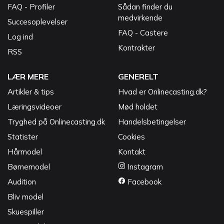
FAQ - Profiler
Sådan finder du
medvirkende
Succesoplevelser
FAQ - Castere
Log ind
Kontrakter
RSS
LÆR MERE
GENERELT
Artikler & tips
Hvad er Onlinecasting.dk?
Læringsvideoer
Mød holdet
Tryghed på Onlinecasting.dk
Handelsbetingelser
Statister
Cookies
Hårmodel
Kontakt
Børnemodel
Instagram
Audition
Facebook
Bliv model
Skuespiller