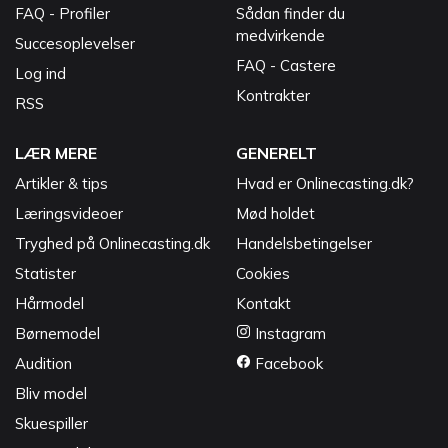
FAQ - Profiler
Sådan finder du
medvirkende
Succesoplevelser
FAQ - Castere
Log ind
Kontrakter
RSS
LÆR MERE
GENERELT
Artikler & tips
Hvad er Onlinecasting.dk?
Læringsvideoer
Mød holdet
Tryghed på Onlinecasting.dk
Handelsbetingelser
Statister
Cookies
Hårmodel
Kontakt
Børnemodel
Instagram
Audition
Facebook
Bliv model
Skuespiller