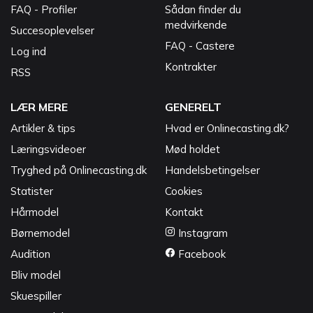
FAQ - Profiler
Sådan finder du
medvirkende
Succesoplevelser
FAQ - Castere
Log ind
Kontrakter
RSS
LÆR MERE
GENERELT
Artikler & tips
Hvad er Onlinecasting.dk?
Læringsvideoer
Mød holdet
Tryghed på Onlinecasting.dk
Handelsbetingelser
Statister
Cookies
Hårmodel
Kontakt
Børnemodel
Instagram
Audition
Facebook
Bliv model
Skuespiller