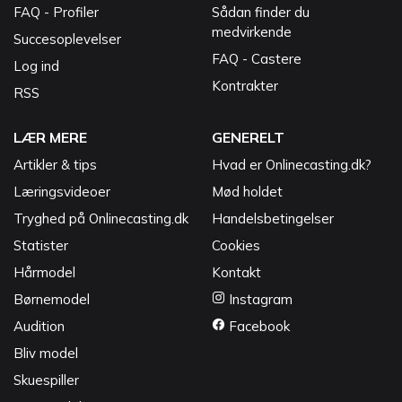
FAQ - Profiler
Sådan finder du
medvirkende
Succesoplevelser
FAQ - Castere
Log ind
Kontrakter
RSS
LÆR MERE
GENERELT
Artikler & tips
Hvad er Onlinecasting.dk?
Læringsvideoer
Mød holdet
Tryghed på Onlinecasting.dk
Handelsbetingelser
Statister
Cookies
Hårmodel
Kontakt
Børnemodel
Instagram
Audition
Facebook
Bliv model
Skuespiller