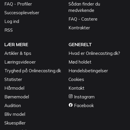
FAQ - Profiler
Sådan finder du
medvirkende
Succesoplevelser
FAQ - Castere
Log ind
Kontrakter
RSS
LÆR MERE
GENERELT
Artikler & tips
Hvad er Onlinecasting.dk?
Læringsvideoer
Mød holdet
Tryghed på Onlinecasting.dk
Handelsbetingelser
Statister
Cookies
Hårmodel
Kontakt
Børnemodel
Instagram
Audition
Facebook
Bliv model
Skuespiller