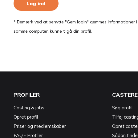
Log ind
* Bemærk ved at benytte "Gem login" gemmes informationer i en
samme computer, kunne tilgå din profil.
PROFILER
CASTERE
Casting & jobs
Søg profil
Opret profil
Tilføj castin
Priser og medlemskaber
Opret caster
FAQ - Profiler
Sådan finde