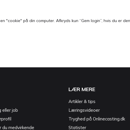
 "cookie" på din computer. Afkryds kun “Gem login”, hvis du er den e
LÆR MERE
Artikler & tips
g eller job
Læringsvideoer
profil
Tryghed på Onlinecasting.dk
r du medvirkende
Statister