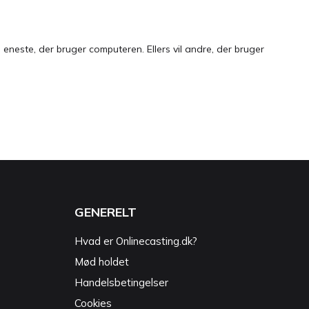
neste, der bruger computeren. Ellers vil andre, der bruger
GENERELT
Hvad er Onlinecasting.dk?
Mød holdet
Handelsbetingelser
Cookies