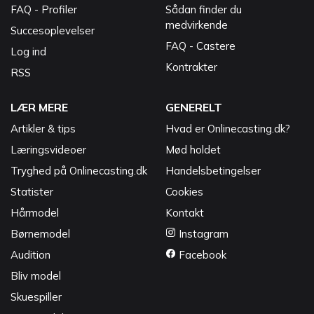
FAQ - Profiler
Sådan finder du
medvirkende
Succesoplevelser
FAQ - Castere
Log ind
Kontrakter
RSS
LÆR MERE
GENERELT
Artikler & tips
Hvad er Onlinecasting.dk?
Læringsvideoer
Mød holdet
Tryghed på Onlinecasting.dk
Handelsbetingelser
Statister
Cookies
Hårmodel
Kontakt
Børnemodel
Instagram
Audition
Facebook
Bliv model
Skuespiller