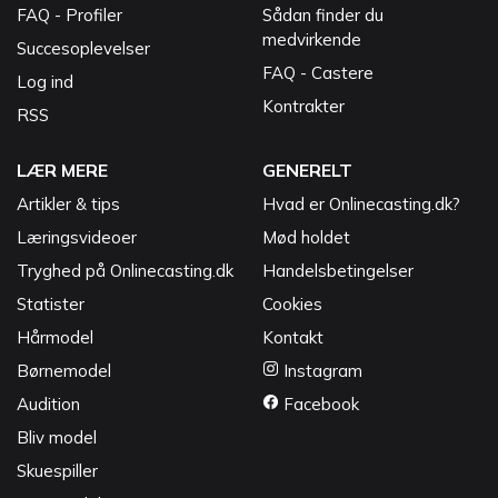
FAQ - Profiler
Sådan finder du
medvirkende
Succesoplevelser
FAQ - Castere
Log ind
Kontrakter
RSS
LÆR MERE
GENERELT
Artikler & tips
Hvad er Onlinecasting.dk?
Læringsvideoer
Mød holdet
Tryghed på Onlinecasting.dk
Handelsbetingelser
Statister
Cookies
Hårmodel
Kontakt
Børnemodel
Instagram
Audition
Facebook
Bliv model
Skuespiller