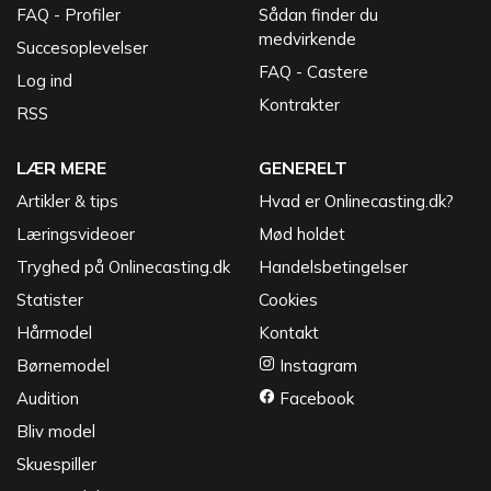
FAQ - Profiler
Sådan finder du
medvirkende
Succesoplevelser
FAQ - Castere
Log ind
Kontrakter
RSS
LÆR MERE
GENERELT
Artikler & tips
Hvad er Onlinecasting.dk?
Læringsvideoer
Mød holdet
Tryghed på Onlinecasting.dk
Handelsbetingelser
Statister
Cookies
Hårmodel
Kontakt
Børnemodel
Instagram
Audition
Facebook
Bliv model
Skuespiller