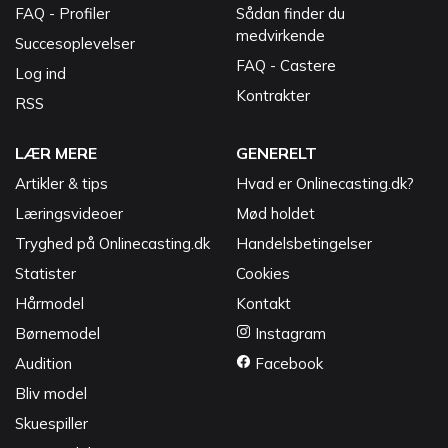
FAQ - Profiler
Sådan finder du
medvirkende
Succesoplevelser
FAQ - Castere
Log ind
Kontrakter
RSS
LÆR MERE
GENERELT
Artikler & tips
Hvad er Onlinecasting.dk?
Læringsvideoer
Mød holdet
Tryghed på Onlinecasting.dk
Handelsbetingelser
Statister
Cookies
Hårmodel
Kontakt
Børnemodel
Instagram
Audition
Facebook
Bliv model
Skuespiller