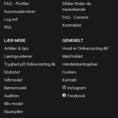
FAQ - Profiler
Sådan finder du
medvirkende
Succesoplevelser
FAQ - Castere
Log ind
Kontrakter
RSS
LÆR MERE
GENERELT
Artikler & tips
Hvad er Onlinecasting.dk?
Læringsvideoer
Mød holdet
Tryghed på Onlinecasting.dk
Handelsbetingelser
Statister
Cookies
Hårmodel
Kontakt
Børnemodel
Instagram
Audition
Facebook
Bliv model
Skuespiller