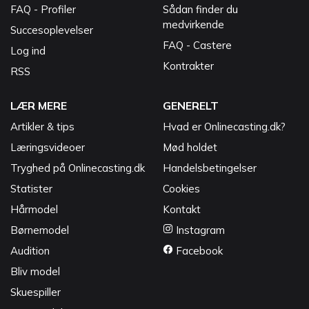
FAQ - Profiler
Sådan finder du
medvirkende
Succesoplevelser
FAQ - Castere
Log ind
Kontrakter
RSS
LÆR MERE
GENERELT
Artikler & tips
Hvad er Onlinecasting.dk?
Læringsvideoer
Mød holdet
Tryghed på Onlinecasting.dk
Handelsbetingelser
Statister
Cookies
Hårmodel
Kontakt
Børnemodel
Instagram
Audition
Facebook
Bliv model
Skuespiller