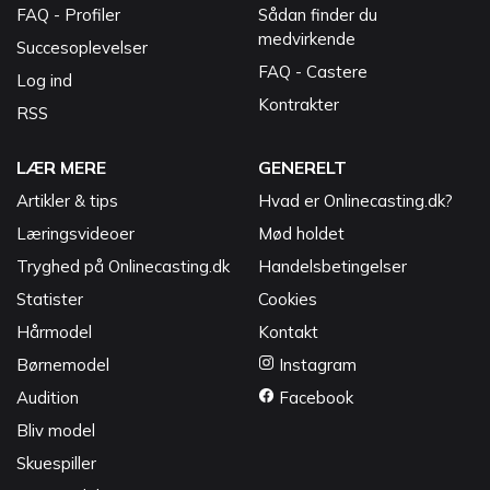
FAQ - Profiler
Sådan finder du
medvirkende
Succesoplevelser
FAQ - Castere
Log ind
Kontrakter
RSS
LÆR MERE
GENERELT
Artikler & tips
Hvad er Onlinecasting.dk?
Læringsvideoer
Mød holdet
Tryghed på Onlinecasting.dk
Handelsbetingelser
Statister
Cookies
Hårmodel
Kontakt
Børnemodel
Instagram
Audition
Facebook
Bliv model
Skuespiller