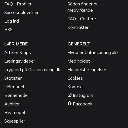
FAQ - Profiler
Sådan finder du
medvirkende
Succesoplevelser
FAQ - Castere
Log ind
Kontrakter
RSS
LÆR MERE
GENERELT
Artikler & tips
Hvad er Onlinecasting.dk?
Læringsvideoer
Mød holdet
Tryghed på Onlinecasting.dk
Handelsbetingelser
Statister
Cookies
Hårmodel
Kontakt
Børnemodel
Instagram
Audition
Facebook
Bliv model
Skuespiller