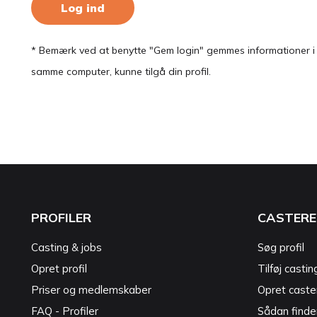
Log ind
* Bemærk ved at benytte "Gem login" gemmes informationer i en
samme computer, kunne tilgå din profil.
PROFILER
CASTERE
Casting & jobs
Søg profil
Opret profil
Tilføj castin
Priser og medlemskaber
Opret caster
FAQ - Profiler
Sådan finde