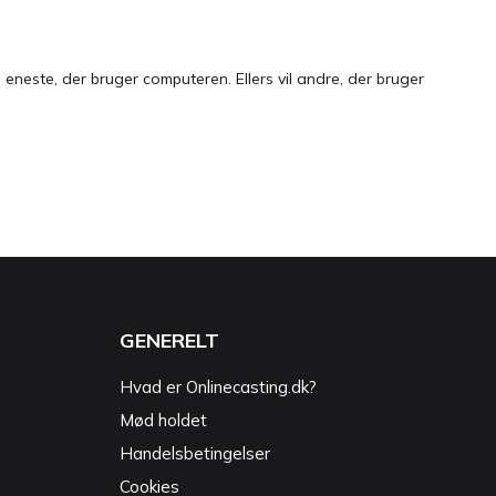
neste, der bruger computeren. Ellers vil andre, der bruger
GENERELT
Hvad er Onlinecasting.dk?
Mød holdet
Handelsbetingelser
Cookies