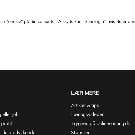
 "cookie" på din computer. Afkryds kun “Gem login”, hvis du er den e
LÆR MERE
Artikler & tips
g eller job
Læringsvideoer
profil
Tryghed på Onlinecasting.dk
r du medvirkende
Statister