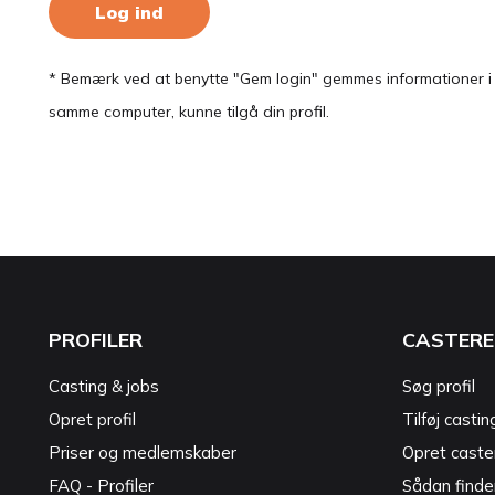
Log ind
* Bemærk ved at benytte "Gem login" gemmes informationer i en
samme computer, kunne tilgå din profil.
PROFILER
CASTERE
Casting & jobs
Søg profil
Opret profil
Tilføj castin
Priser og medlemskaber
Opret caster
FAQ - Profiler
Sådan finde