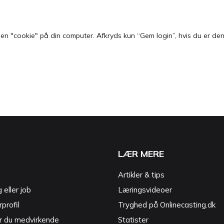
 "cookie" på din computer. Afkryds kun “Gem login”, hvis du er den e
LÆR MERE
Artikler & tips
g eller job
Læringsvideoer
profil
Tryghed på Onlinecasting.dk
r du medvirkende
Statister