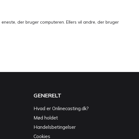
neste, der bruger computeren. Ellers vil andre, der bruger
GENERELT
Hvad er Onlinecasting.dk?
Mød holdet
Handelsbetingelser
Cookies