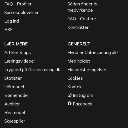
FAQ - Profiler
Sådan finder du
medvirkende
Succesoplevelser
FAQ - Castere
Log ind
Kontrakter
RSS
LÆR MERE
GENERELT
Artikler & tips
Hvad er Onlinecasting.dk?
Læringsvideoer
Mød holdet
Tryghed på Onlinecasting.dk
Handelsbetingelser
Statister
Cookies
Hårmodel
Kontakt
Børnemodel
Instagram
Audition
Facebook
Bliv model
Skuespiller