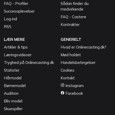
FAQ - Profiler
Sådan finder du
medvirkende
Succesoplevelser
FAQ - Castere
Log ind
Kontrakter
RSS
LÆR MERE
GENERELT
Artikler & tips
Hvad er Onlinecasting.dk?
Læringsvideoer
Mød holdet
Tryghed på Onlinecasting.dk
Handelsbetingelser
Statister
Cookies
Hårmodel
Kontakt
Børnemodel
Instagram
Audition
Facebook
Bliv model
Skuespiller