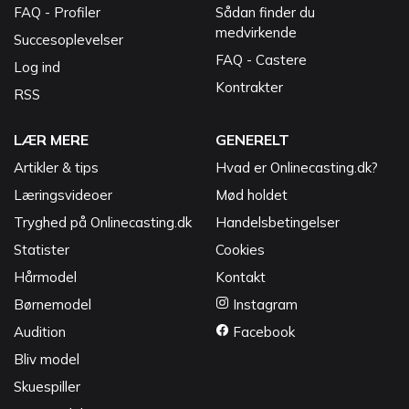
FAQ - Profiler
Sådan finder du
medvirkende
Succesoplevelser
FAQ - Castere
Log ind
Kontrakter
RSS
LÆR MERE
GENERELT
Artikler & tips
Hvad er Onlinecasting.dk?
Læringsvideoer
Mød holdet
Tryghed på Onlinecasting.dk
Handelsbetingelser
Statister
Cookies
Hårmodel
Kontakt
Børnemodel
Instagram
Audition
Facebook
Bliv model
Skuespiller