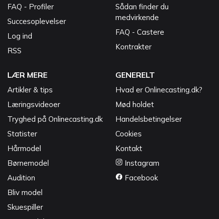
FAQ - Profiler
Sådan finder du
medvirkende
Succesoplevelser
FAQ - Castere
Log ind
Kontrakter
RSS
LÆR MERE
GENERELT
Artikler & tips
Hvad er Onlinecasting.dk?
Læringsvideoer
Mød holdet
Tryghed på Onlinecasting.dk
Handelsbetingelser
Statister
Cookies
Hårmodel
Kontakt
Børnemodel
Instagram
Audition
Facebook
Bliv model
Skuespiller