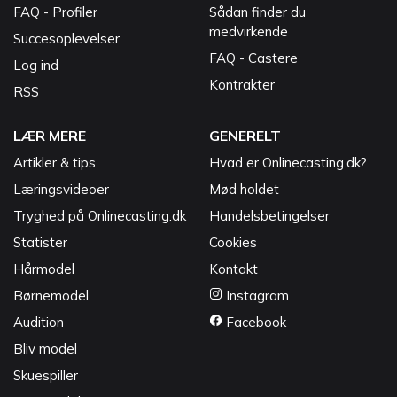
FAQ - Profiler
Sådan finder du
medvirkende
Succesoplevelser
FAQ - Castere
Log ind
Kontrakter
RSS
LÆR MERE
GENERELT
Artikler & tips
Hvad er Onlinecasting.dk?
Læringsvideoer
Mød holdet
Tryghed på Onlinecasting.dk
Handelsbetingelser
Statister
Cookies
Hårmodel
Kontakt
Børnemodel
Instagram
Audition
Facebook
Bliv model
Skuespiller