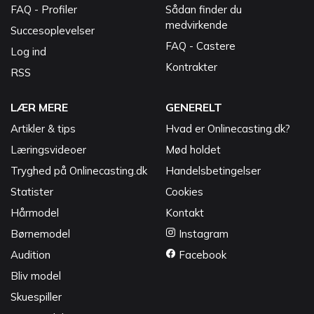
FAQ - Profiler
Sådan finder du
medvirkende
Succesoplevelser
FAQ - Castere
Log ind
Kontrakter
RSS
LÆR MERE
GENERELT
Artikler & tips
Hvad er Onlinecasting.dk?
Læringsvideoer
Mød holdet
Tryghed på Onlinecasting.dk
Handelsbetingelser
Statister
Cookies
Hårmodel
Kontakt
Børnemodel
Instagram
Audition
Facebook
Bliv model
Skuespiller