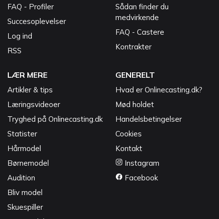
FAQ - Profiler
Sådan finder du
medvirkende
Succesoplevelser
FAQ - Castere
Log ind
Kontrakter
RSS
LÆR MERE
GENERELT
Artikler & tips
Hvad er Onlinecasting.dk?
Læringsvideoer
Mød holdet
Tryghed på Onlinecasting.dk
Handelsbetingelser
Statister
Cookies
Hårmodel
Kontakt
Børnemodel
Instagram
Audition
Facebook
Bliv model
Skuespiller