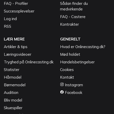
FAQ - Profiler
Sådan finder du
medvirkende
Succesoplevelser
FAQ - Castere
Log ind
Kontrakter
RSS
LÆR MERE
GENERELT
Artikler & tips
Hvad er Onlinecasting.dk?
Læringsvideoer
Mød holdet
Tryghed på Onlinecasting.dk
Handelsbetingelser
Statister
Cookies
Hårmodel
Kontakt
Børnemodel
Instagram
Audition
Facebook
Bliv model
Skuespiller