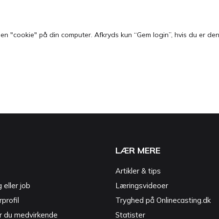
 "cookie" på din computer. Afkryds kun “Gem login”, hvis du er den e
LÆR MERE
Artikler & tips
g eller job
Læringsvideoer
profil
Tryghed på Onlinecasting.dk
r du medvirkende
Statister