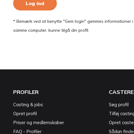
Log ind
* Bemærk ved at benytte "Gem login" gemmes informationer i en
samme computer, kunne tilgå din profil.
PROFILER
CASTERE
Casting & jobs
Søg profil
Opret profil
Tilføj castin
Priser og medlemskaber
Opret caster
FAQ - Profiler
Sådan finde