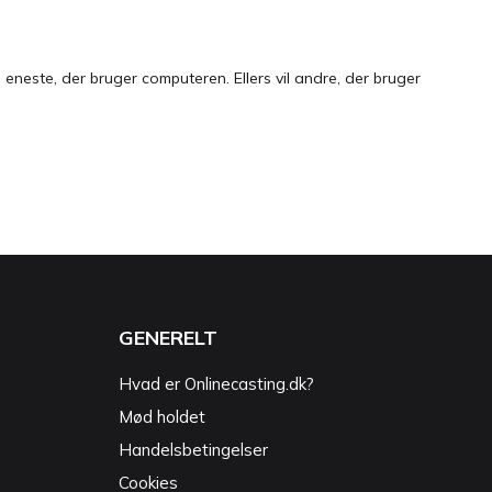
neste, der bruger computeren. Ellers vil andre, der bruger
GENERELT
Hvad er Onlinecasting.dk?
Mød holdet
Handelsbetingelser
Cookies