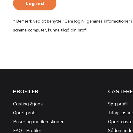
Log ind
* Bemærk ved at benytte "Gem login" gemmes informationer i en
samme computer, kunne tilgå din profil.
PROFILER
CASTERE
Casting & jobs
Søg profil
Opret profil
Tilføj castin
Priser og medlemskaber
Opret caster
FAQ - Profiler
Sådan finde