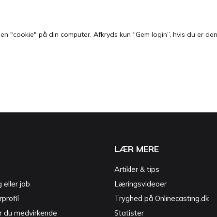
 "cookie" på din computer. Afkryds kun “Gem login”, hvis du er den e
LÆR MERE
Artikler & tips
g eller job
Læringsvideoer
profil
Tryghed på Onlinecasting.dk
r du medvirkende
Statister