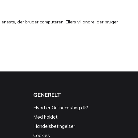
neste, der bruger computeren. Ellers vil andre, der bruger
GENERELT
Hvad er Onlinecasting.dk?
Mød holdet
Handelsbetingelser
Cookies