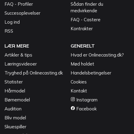
FAQ - Profiler
Sådan finder du
medvirkende
Succesoplevelser
FAQ - Castere
Log ind
Kontrakter
RSS
LÆR MERE
GENERELT
Artikler & tips
Hvad er Onlinecasting.dk?
Læringsvideoer
Mød holdet
Tryghed på Onlinecasting.dk
Handelsbetingelser
Statister
Cookies
Hårmodel
Kontakt
Børnemodel
Instagram
Audition
Facebook
Bliv model
Skuespiller