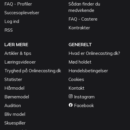
FAQ - Profiler
Sådan finder du
medvirkende
Succesoplevelser
FAQ - Castere
Log ind
Kontrakter
RSS
LÆR MERE
GENERELT
Artikler & tips
Hvad er Onlinecasting.dk?
Læringsvideoer
Mød holdet
Tryghed på Onlinecasting.dk
Handelsbetingelser
Statister
Cookies
Hårmodel
Kontakt
Børnemodel
Instagram
Audition
Facebook
Bliv model
Skuespiller