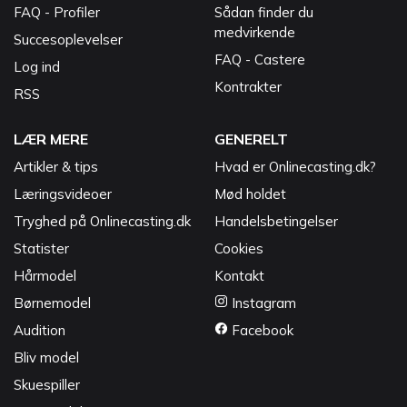
FAQ - Profiler
Sådan finder du
medvirkende
Succesoplevelser
FAQ - Castere
Log ind
Kontrakter
RSS
LÆR MERE
GENERELT
Artikler & tips
Hvad er Onlinecasting.dk?
Læringsvideoer
Mød holdet
Tryghed på Onlinecasting.dk
Handelsbetingelser
Statister
Cookies
Hårmodel
Kontakt
Børnemodel
Instagram
Audition
Facebook
Bliv model
Skuespiller