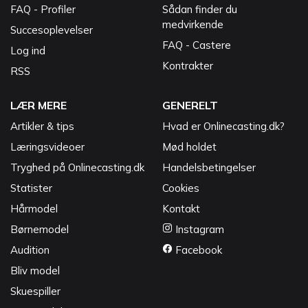
FAQ - Profiler
Sådan finder du
medvirkende
Succesoplevelser
FAQ - Castere
Log ind
Kontrakter
RSS
LÆR MERE
GENERELT
Artikler & tips
Hvad er Onlinecasting.dk?
Læringsvideoer
Mød holdet
Tryghed på Onlinecasting.dk
Handelsbetingelser
Statister
Cookies
Hårmodel
Kontakt
Børnemodel
Instagram
Audition
Facebook
Bliv model
Skuespiller