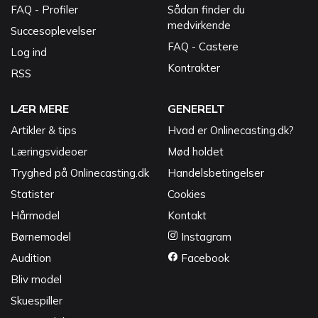
FAQ - Profiler
Sådan finder du
medvirkende
Succesoplevelser
FAQ - Castere
Log ind
Kontrakter
RSS
LÆR MERE
GENERELT
Artikler & tips
Hvad er Onlinecasting.dk?
Læringsvideoer
Mød holdet
Tryghed på Onlinecasting.dk
Handelsbetingelser
Statister
Cookies
Hårmodel
Kontakt
Børnemodel
Instagram
Audition
Facebook
Bliv model
Skuespiller