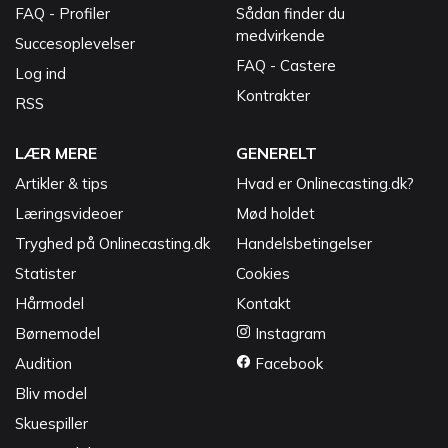
FAQ - Profiler
Sådan finder du
medvirkende
Succesoplevelser
FAQ - Castere
Log ind
Kontrakter
RSS
LÆR MERE
GENERELT
Artikler & tips
Hvad er Onlinecasting.dk?
Læringsvideoer
Mød holdet
Tryghed på Onlinecasting.dk
Handelsbetingelser
Statister
Cookies
Hårmodel
Kontakt
Børnemodel
Instagram
Audition
Facebook
Bliv model
Skuespiller