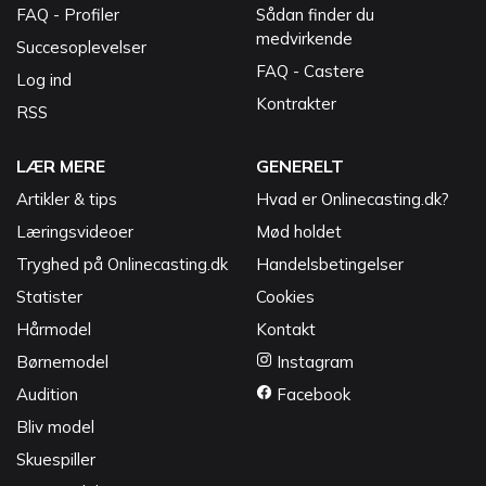
FAQ - Profiler
Sådan finder du
medvirkende
Succesoplevelser
FAQ - Castere
Log ind
Kontrakter
RSS
LÆR MERE
GENERELT
Artikler & tips
Hvad er Onlinecasting.dk?
Læringsvideoer
Mød holdet
Tryghed på Onlinecasting.dk
Handelsbetingelser
Statister
Cookies
Hårmodel
Kontakt
Børnemodel
Instagram
Audition
Facebook
Bliv model
Skuespiller