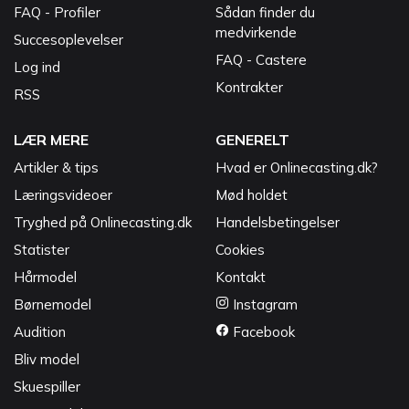
FAQ - Profiler
Sådan finder du
medvirkende
Succesoplevelser
FAQ - Castere
Log ind
Kontrakter
RSS
LÆR MERE
GENERELT
Artikler & tips
Hvad er Onlinecasting.dk?
Læringsvideoer
Mød holdet
Tryghed på Onlinecasting.dk
Handelsbetingelser
Statister
Cookies
Hårmodel
Kontakt
Børnemodel
Instagram
Audition
Facebook
Bliv model
Skuespiller