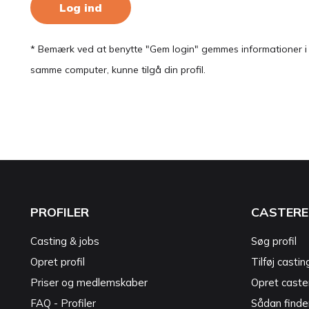
Log ind
* Bemærk ved at benytte "Gem login" gemmes informationer i en
samme computer, kunne tilgå din profil.
PROFILER
CASTERE
Casting & jobs
Søg profil
Opret profil
Tilføj castin
Priser og medlemskaber
Opret caster
FAQ - Profiler
Sådan finde