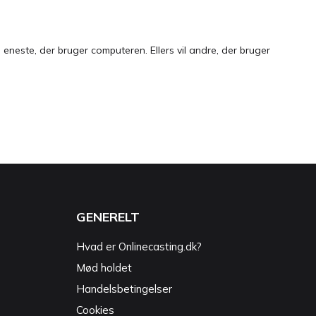
neste, der bruger computeren. Ellers vil andre, der bruger
GENERELT
Hvad er Onlinecasting.dk?
Mød holdet
Handelsbetingelser
Cookies