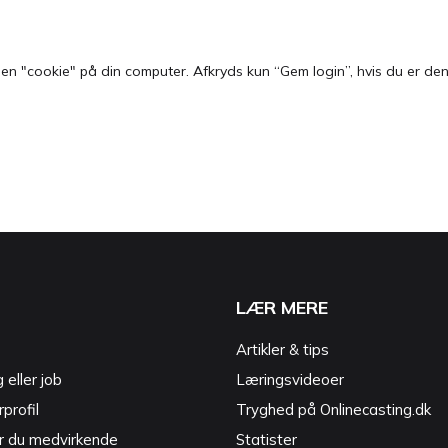
 "cookie" på din computer. Afkryds kun “Gem login”, hvis du er den e
LÆR MERE
Artikler & tips
g eller job
Læringsvideoer
profil
Tryghed på Onlinecasting.dk
r du medvirkende
Statister